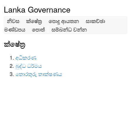
Lanka Governance
නිවස
ක්ෂේත්‍ර
පොදු ආයතන
සාකච්ඡා
මණ්ඩපය
පොත්
සම්බන්ධ වන්න
ක්ෂේත්‍ර
අධිකරණ
බුද්ධ ධර්මය
තොරතුරු තාක්ෂණය